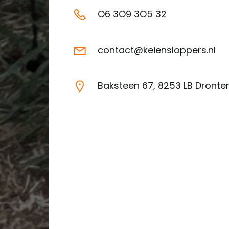
O6 3O9 3O5 32
contact@keiensloppers.nl
Baksteen 67, 8253 LB Dronte