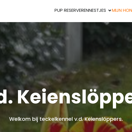
PUP RESERVEREN
NESTJES
MIJN HO
d. Keienslöpp
Welkom bij teckelkennel v.d. Keienslöppers.