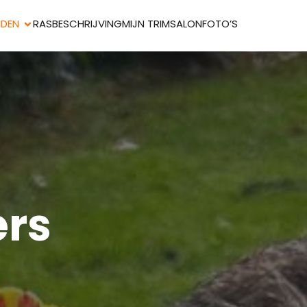
NDEN
RASBESCHRIJVING
MIJN TRIMSALON
FOTO’S
ers